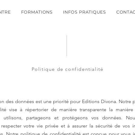
NTRE
FORMATIONS
INFOS PRATIQUES
CONTA
Politique de confidentialité
on des données est une priorité pour Editions Divona. Notre 
alité vise à répertorier de manière transparente la manièr
ns, utilisons, partageons et protégeons vos données. N
respecter votre vie privée et à assurer la sécurité de vos i
s. Notre politique de confidentialité est conçue pour vous i