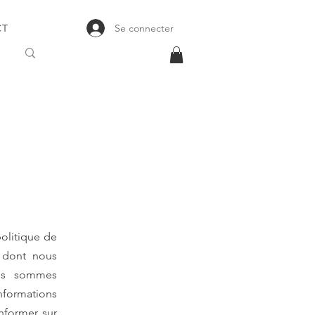
Se connecter
CT
politique de
e dont nous
ous sommes
nformations
nformer sur