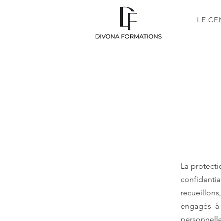
LE CE
La protecti
confidenti
recueillo
engagés à 
personnelle