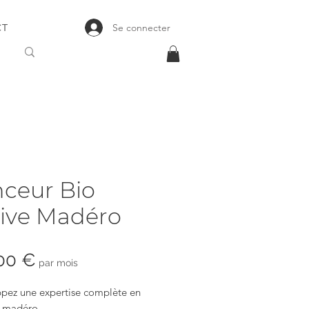
Se connecter
CT
ceur Bio
ive Madéro
Prix
00 €
par mois
pez une expertise complète en
 madéro.