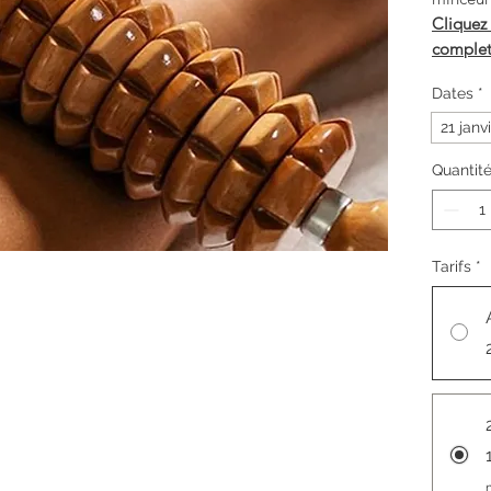
Cliquez
comple
Dates
*
21 janv
Quantit
Tarifs
*