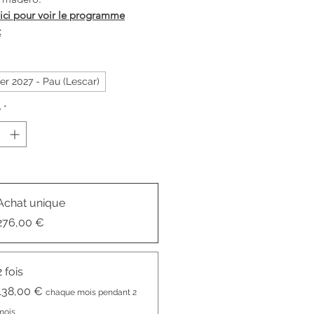
 ici pour voir le programme
t
ier 2027 - Pau (Lescar)
é
*
Achat unique
276,00 €
2 fois
138,00 €
chaque mois pendant 2
mois