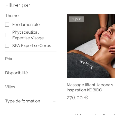
Filtrer par
Thème
1 jour
Fondamentale
Phyt'sceutical
Expertise Visage
SPA Expertise Corps
Prix
Disponibilité
276 €
828 €
Formations disponibles
Massage liftant Japonais
Villes
Formations à venir
inspiration KOBIDO
Bordeaux
Prix
276,00 €
Type de formation
Caillac
Présentiel
Gevrey Chambertin