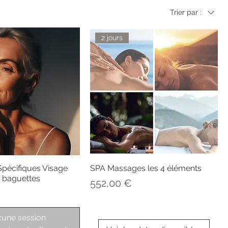
Trier par :
2 jours
pécifiques Visage
SPA Massages les 4 éléments
x baguettes
Prix
552,00 €
une session