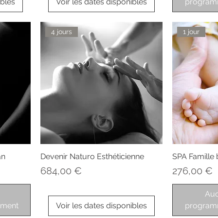
ibles
Voir les dates disponibles
program
4 jours
1 jour
an
Devenir Naturo Esthéticienne
SPA Famille 
Prix
Prix
684,00 €
276,00 €
Auc
ement
Voir les dates disponibles
program