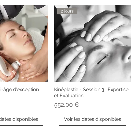
2 jours
i-âge d'exception
Kinéplastie - Session 3 : Expertise
et Evaluation
Prix
552,00 €
 dates disponibles
Voir les dates disponibles