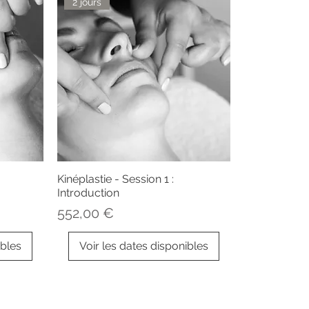
2 jours
Kinéplastie - Session 1 :
Introduction
Prix
552,00 €
ibles
Voir les dates disponibles