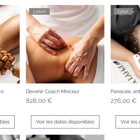
3 jours
1 jour
ro
Devenir Coach Minceur
Panacée, ant
Prix
Prix
828,00 €
276,00 €
ibles
Voir les dates disponibles
Voir les