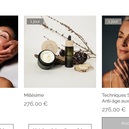
1 jour
1 jour
Millésime
Techniques S
Anti-âge au
Prix
276,00 €
Prix
276,00 €
Auc