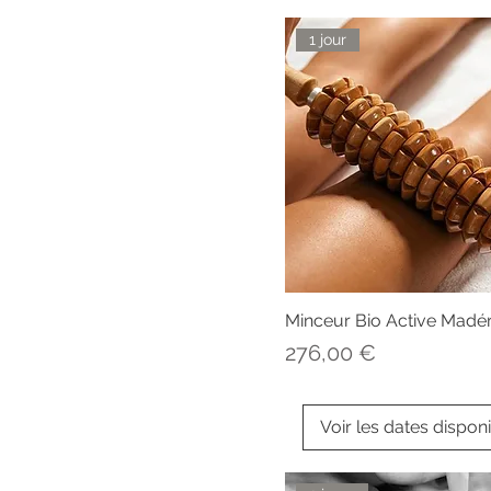
1 jour
Minceur Bio Active Madé
Prix
276,00 €
Voir les dates dispon