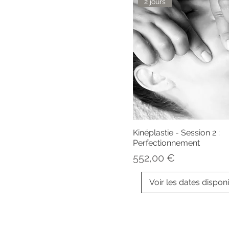
2 jours
Kinéplastie - Session 2 :
Perfectionnement
Prix
552,00 €
Voir les dates dispon